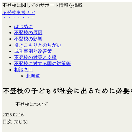
不登校に関してのサポート情報を掲載
不登校支援ナビ
はじめに
不登校の原因
不登校の影響
引きこもりとのちがい
成功事例と改善策
不登校の対策と支援
不登校に対する国の対策等
相談窓口
北海道
不登校の子どもが社会に出るために必要
不登校について
2025.02.16
目次