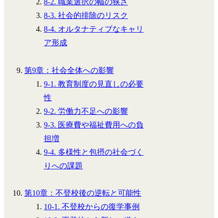
8-2. 職業選択の幅の狭さ
8-3. 社会的排除のリスク
8-4. オルタナティブなキャリ
ア形成
第9章：社会全体への影響
9-1. 教育制度の見直しの必要
性
9-2. 労働力不足への影響
9-3. 医療費や福祉費用への負
担増
9-4. 多様性と包摂の社会づく
りへの課題
第10章：不登校後の逆転と可能性
10-1. 不登校からの復学事例