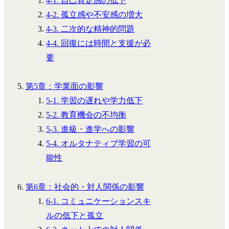
4-1. 自己肯定感の低下
4-2. 孤立感や不安感の増大
4-3. 二次的な精神的問題
4-4. 回復には時間と支援が必
要
第5章：学業面の影響
5-1. 学習の遅れや学力低下
5-2. 教育機会の不均衡
5-3. 進級・進学への影響
5-4. オルタナティブ学習の可
能性
第6章：社会的・対人関係の影響
6-1. コミュニケーションスキ
ルの低下と孤立