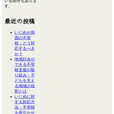
いる部分もありま
す。
最近の投稿
いじめが原
因の不登
校：どう対
応するべき
か？
地域社会が
できる不登
校支援の取
り組み：子
どもを支え
る地域の役
割とは
いじめに対
する対応方
法：不登校
を長引かせ