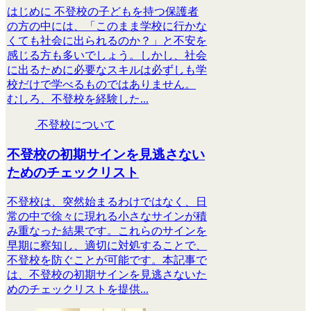
はじめに 不登校の子どもを持つ保護者
の方の中には、「このまま学校に行かな
くても社会に出られるのか？」と不安を
感じる方も多いでしょう。しかし、社会
に出るために必要なスキルは必ずしも学
校だけで学べるものではありません。
むしろ、不登校を経験した...
不登校について
不登校の初期サインを見逃さない
ためのチェックリスト
不登校は、突然始まるわけではなく、日
常の中で徐々に現れる小さなサインが積
み重なった結果です。これらのサインを
早期に察知し、適切に対処することで、
不登校を防ぐことが可能です。本記事で
は、不登校の初期サインを見逃さないた
めのチェックリストを提供...