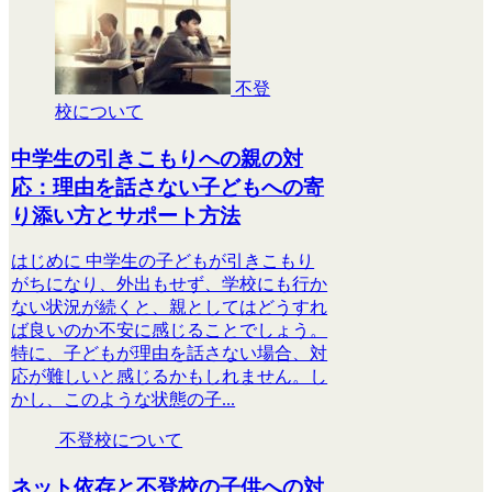
不登
校について
中学生の引きこもりへの親の対
応：理由を話さない子どもへの寄
り添い方とサポート方法
はじめに 中学生の子どもが引きこもり
がちになり、外出もせず、学校にも行か
ない状況が続くと、親としてはどうすれ
ば良いのか不安に感じることでしょう。
特に、子どもが理由を話さない場合、対
応が難しいと感じるかもしれません。し
かし、このような状態の子...
不登校について
ネット依存と不登校の子供への対