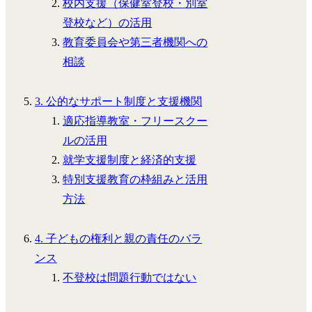
校内支援（保健室登校・別室
登校など）の活用
教育委員会や第三者機関への
相談
3. 公的なサポート制度と支援機関
適応指導教室・フリースクー
ルの活用
就学支援制度と経済的支援
特別支援教育の枠組みと活用
方法
4. 子どもの権利と親の責任のバラ
ンス
不登校は問題行動ではない