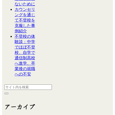
ないために
カウンセリ
ングを通じ
て不登校を
克服した事
例紹介
不登校の体
験談：中学
でほぼ不登
校、自学で
通信制高校
へ進学、卒
業後の就職
への不安
アーカイブ