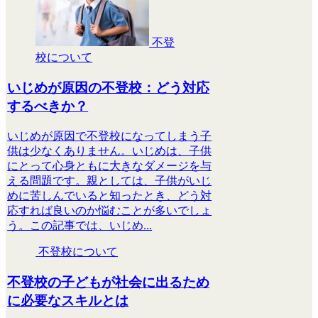
不登
校について
いじめが原因の不登校：どう対応
するべきか？
いじめが原因で不登校になってしまう子
供は少なくありません。いじめは、子供
にとって心身ともに大きなダメージを与
える問題です。親としては、子供がいじ
めに苦しんでいると知ったとき、どう対
応すれば良いのか悩むことが多いでしょ
う。この記事では、いじめ...
不登校について
不登校の子どもが社会に出るため
に必要なスキルとは